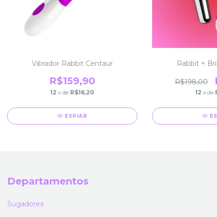
Vibrador Rabbit Centaur
Rabbit + Br
R$159,90
R$198,00
12
x de
R$16,20
12
x de
ESPIAR
E
Departamentos
Sugadores