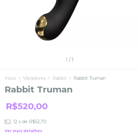
1
/
1
Início
>
Vibradores
>
Rabbit
>
Rabbit Truman
Rabbit Truman
R$520,00
12
x de
R$52,70
Ver mais detalhes